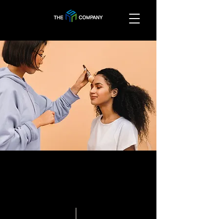
< Back
BTS - 피땀눈물
류경선