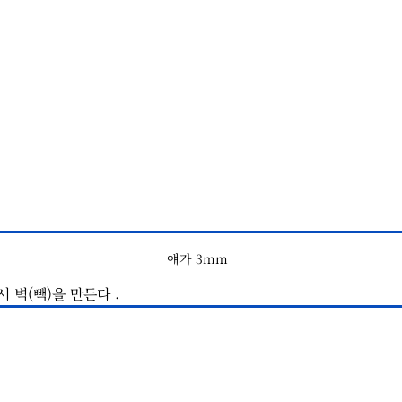
얘가 3mm
 벽(빽)을 만든다 .